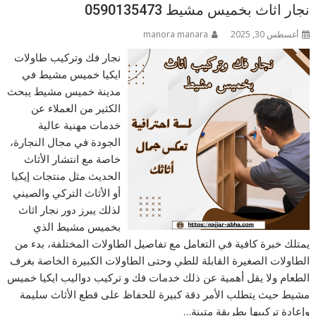
نجار اثاث بخميس مشيط 0590135473
أغسطس 30, 2025
manora manara
نجار فك وتركيب طاولات
ايكيا خميس مشيط في
مدينة خميس مشيط يبحث
الكثير من العملاء عن
خدمات مهنية عالية
الجودة في مجال النجارة،
خاصة مع انتشار الأثاث
الحديث مثل منتجات إيكيا
أو الأثاث التركي والصيني
لذلك يبرز دور نجار اثاث
بخميس مشيط الذي
يمتلك خبرة كافية في التعامل مع تفاصيل الطاولات المختلفة، بدء من
الطاولات الصغيرة القابلة للطي وحتى الطاولات الكبيرة الخاصة بغرف
الطعام ولا يقل أهمية عن ذلك خدمات فك و تركيب دواليب ايكيا خميس
مشيط حيث يتطلب الأمر دقة كبيرة للحفاظ على قطع الأثاث سليمة
وإعادة تركيبها بطريقة متينة…