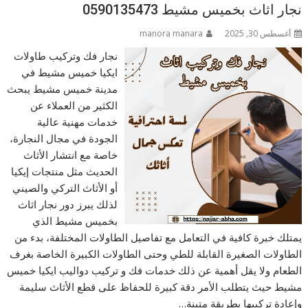
نجار اثاث بخميس مشيط 0590135473
أغسطس 30, 2025
manora manara
نجار فك وتركيب طاولات
ايكيا خميس مشيط في
مدينة خميس مشيط يبحث
الكثير من العملاء عن
خدمات مهنية عالية
الجودة في مجال النجارة،
خاصة مع انتشار الأثاث
الحديث مثل منتجات إيكيا
أو الأثاث التركي والصيني
لذلك يبرز دور نجار اثاث
بخميس مشيط الذي
يمتلك خبرة كافية في التعامل مع تفاصيل الطاولات المختلفة، بدء من
الطاولات الصغيرة القابلة للطي وحتى الطاولات الكبيرة الخاصة بغرف
الطعام ولا يقل أهمية عن ذلك خدمات فك و تركيب دواليب ايكيا خميس
مشيط حيث يتطلب الأمر دقة كبيرة للحفاظ على قطع الأثاث سليمة
وإعادة تركيبها بطريقة متينة…